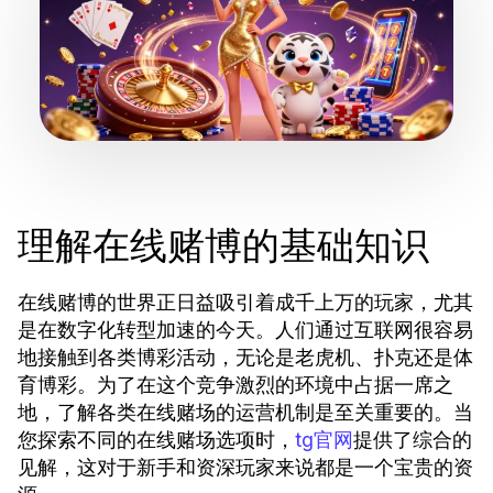
理解在线赌博的基础知识
在线赌博的世界正日益吸引着成千上万的玩家，尤其
是在数字化转型加速的今天。人们通过互联网很容易
地接触到各类博彩活动，无论是老虎机、扑克还是体
育博彩。为了在这个竞争激烈的环境中占据一席之
地，了解各类在线赌场的运营机制是至关重要的。当
您探索不同的在线赌场选项时，
提供了综合的
tg官网
见解，这对于新手和资深玩家来说都是一个宝贵的资