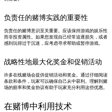
负责任的赌博实践的重要性
负责任的赌博意识至关重要。应该保持游戏的娱乐性
而非投资属性。如果您发现自己经常追逐损失，或者
感到玩得过于沉迷，应考虑寻求帮助或暂停游戏。
战略性地最大化奖金和促销活动
许多在线赌场会提供促销活动和奖金。通过仔细阅读
条款和条件，玩家可以确保自己从中获利。理解到赌
场的赔率和奖金协议有助于玩家充分利用这些优惠。
在赌博中利用技术