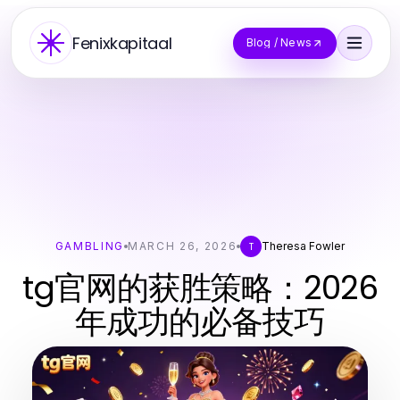
Fenixkapitaal
Blog / News
GAMBLING
MARCH 26, 2026
Theresa Fowler
T
tg官网的获胜策略：2026
年成功的必备技巧