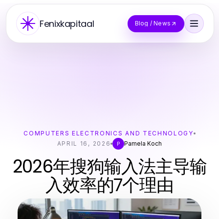
Fenixkapitaal
Blog / News
COMPUTERS ELECTRONICS AND TECHNOLOGY
APRIL 16, 2026
Pamela Koch
P
2026年搜狗输入法主导输
入效率的7个理由